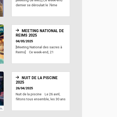
[Meeting de Metz] Le week-end
dernier se déroulait le 7ème
Meeting National de Met...
MEETING NATIONAL DE
REIMS 2025
04/05/2025
[Meeting National des sacres à
Reims] Ce week-end, 21
nageurs sélectio...
NUIT DE LA PISCINE
2025
26/04/2025
Nuit de la piscine Le 26 avril,
fêtons tous ensemble, les 30 ans
du Centre Nau...