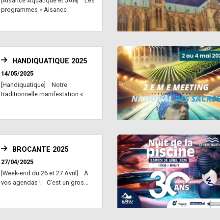
[Aisance Aquatique et JAN] Les
programmes « Aisance
Aquatique » et &laqu...
HANDIQUATIQUE 2025
14/05/2025
[Handiquatique] Notre
traditionnelle manifestation «
Handiquatique » est...
BROCANTE 2025
27/04/2025
[Week-end du 26 et 27 Avril] À
vos agendas ! C’est un gros...