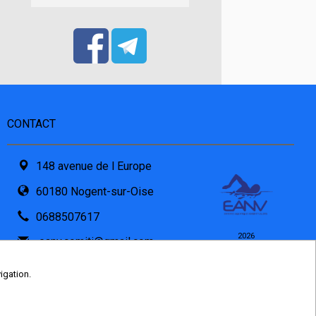
CONTACT
148 avenue de l Europe
60180 Nogent-sur-Oise
0688507617
2026
eanv.comiti@gmail.com
© COMITI -
CGVU
Formulaire de contact
OPTIMISÉ POUR
igation.
CHROME ET FIREFOX
PDF attaché par l'asso