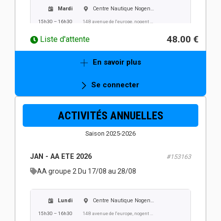
Mardi
Centre Nautique Nogent Villers
15h30 – 16h30
148 avenue de l'europe, nogent sur oise
48.00 €
Liste d'attente
Mercredi
Centre Nautique Nogent Villers
En savoir plus
15h30 – 16h30
148 avenue de l'europe, nogent sur oise
Se connecter
Jeudi
Centre Nautique Nogent Villers
ACTIVITÉS ANNUELLES
15h30 – 16h30
148 avenue de l'europe, nogent sur oise
Saison 2025-2026
Vendredi
Centre Nautique Nogent Villers
JAN - AA ETE 2026
#153163
15h30 – 16h30
148 avenue de l'europe, nogent sur oise
AA groupe 2 Du 17/08 au 28/08
Lundi
Centre Nautique Nogent Villers
15h30 – 16h30
148 avenue de l'europe, nogent sur oise