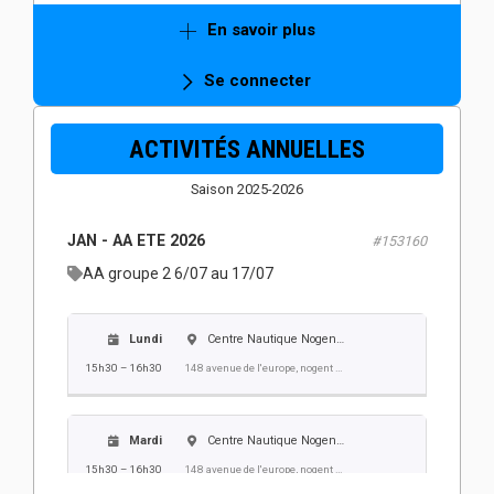
Mercredi
Centre Nautique Nogent Villers
En savoir plus
14h30 – 15h30
148 avenue de l'europe, nogent sur oise
Se connecter
Jeudi
Centre Nautique Nogent Villers
ACTIVITÉS ANNUELLES
14h30 – 15h30
148 avenue de l'europe, nogent sur oise
Saison 2025-2026
Vendredi
Centre Nautique Nogent Villers
JAN - AA ETE 2026
#153160
14h30 – 15h30
148 avenue de l'europe, nogent sur oise
AA groupe 2 6/07 au 17/07
Lundi
Centre Nautique Nogent Villers
15h30 – 16h30
148 avenue de l'europe, nogent sur oise
Mardi
Centre Nautique Nogent Villers
15h30 – 16h30
148 avenue de l'europe, nogent sur oise