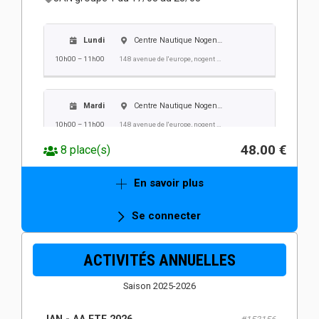
Lundi
Centre Nautique Nogent Villers
10h00 – 11h00
148 avenue de l'europe, nogent sur oise
Mardi
Centre Nautique Nogent Villers
10h00 – 11h00
148 avenue de l'europe, nogent sur oise
48.00 €
8 place(s)
Mercredi
Centre Nautique Nogent Villers
En savoir plus
10h00 – 11h00
148 avenue de l'europe, nogent sur oise
Se connecter
Jeudi
Centre Nautique Nogent Villers
ACTIVITÉS ANNUELLES
10h00 – 11h00
148 avenue de l'europe, nogent sur oise
Saison 2025-2026
Vendredi
Centre Nautique Nogent Villers