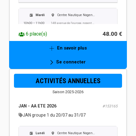
Mardi
Centre Nautique Nogent Villers
10h00 – 11h00
148 avenue de l'europe, nogent sur oise
48.00 €
6 place(s)
Mercredi
Centre Nautique Nogent Villers
En savoir plus
10h00 – 11h00
148 avenue de l'europe, nogent sur oise
Se connecter
Jeudi
Centre Nautique Nogent Villers
ACTIVITÉS ANNUELLES
10h00 – 11h00
148 avenue de l'europe, nogent sur oise
Saison 2025-2026
Vendredi
Centre Nautique Nogent Villers
JAN - AA ETE 2026
#153165
10h00 – 11h00
148 avenue de l'europe, nogent sur oise
JAN groupe 1 du 20/07 au 31/07
Lundi
Centre Nautique Nogent Villers