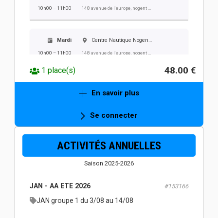
10h00 – 11h00
148 avenue de l'europe, nogent sur oise
Mardi
Centre Nautique Nogent Villers
10h00 – 11h00
148 avenue de l'europe, nogent sur oise
48.00 €
1 place(s)
Mercredi
Centre Nautique Nogent Villers
En savoir plus
10h00 – 11h00
148 avenue de l'europe, nogent sur oise
Se connecter
Jeudi
Centre Nautique Nogent Villers
ACTIVITÉS ANNUELLES
10h00 – 11h00
148 avenue de l'europe, nogent sur oise
Saison 2025-2026
Vendredi
Centre Nautique Nogent Villers
JAN - AA ETE 2026
#153166
10h00 – 11h00
148 avenue de l'europe, nogent sur oise
JAN groupe 1 du 3/08 au 14/08