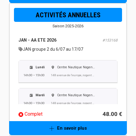
Jeudi
Centre Nautique Nogent Villers
ACTIVITÉS ANNUELLES
13h30 – 14h30
148 avenue de l'europe, nogent sur oise
Saison 2025-2026
Vendredi
Centre Nautique Nogent Villers
JAN - AA ETE 2026
#153168
13h30 – 14h30
148 avenue de l'europe, nogent sur oise
JAN groupe 2 du 6/07 au 17/07
Lundi
Centre Nautique Nogent Villers
14h30 – 15h30
148 avenue de l'europe, nogent sur oise
Mardi
Centre Nautique Nogent Villers
14h30 – 15h30
148 avenue de l'europe, nogent sur oise
48.00 €
Complet
Mercredi
Centre Nautique Nogent Villers
En savoir plus
14h30 – 15h30
148 avenue de l'europe, nogent sur oise