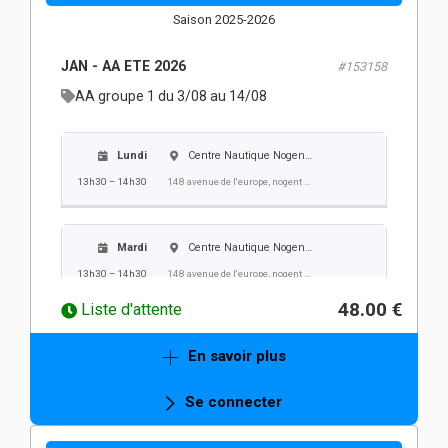
Saison 2025-2026
Vendredi
Centre Nautique Nogent Villers
JAN - AA ETE 2026
#153158
13h30 – 14h30
148 avenue de l'europe, nogent sur oise
AA groupe 1 du 3/08 au 14/08
Lundi
Centre Nautique Nogent Villers
13h30 – 14h30
148 avenue de l'europe, nogent sur oise
Mardi
Centre Nautique Nogent Villers
13h30 – 14h30
148 avenue de l'europe, nogent sur oise
48.00 €
Liste d'attente
Mercredi
Centre Nautique Nogent Villers
En savoir plus
13h30 – 14h30
148 avenue de l'europe, nogent sur oise
Se connecter
Jeudi
Centre Nautique Nogent Villers