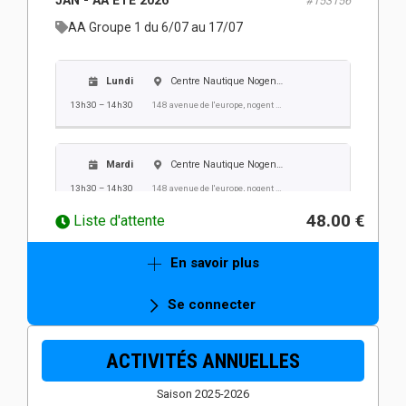
JAN - AA ETE 2026
#153156
10h00 – 11h00
148 avenue de l'europe, nogent sur oise
AA Groupe 1 du 6/07 au 17/07
Lundi
Centre Nautique Nogent Villers
13h30 – 14h30
148 avenue de l'europe, nogent sur oise
Mardi
Centre Nautique Nogent Villers
13h30 – 14h30
148 avenue de l'europe, nogent sur oise
48.00 €
Liste d'attente
Mercredi
Centre Nautique Nogent Villers
En savoir plus
13h30 – 14h30
148 avenue de l'europe, nogent sur oise
Se connecter
Jeudi
Centre Nautique Nogent Villers
ACTIVITÉS ANNUELLES
13h30 – 14h30
148 avenue de l'europe, nogent sur oise
Saison 2025-2026