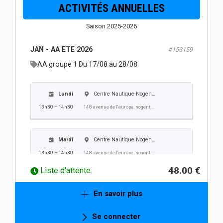
ACTIVITÉS ANNUELLES
13h30 – 14h30
148 avenue de l'europe, nogent sur oise
Saison 2025-2026
Vendredi
Centre Nautique Nogent Villers
JAN - AA ETE 2026
#153159
13h30 – 14h30
148 avenue de l'europe, nogent sur oise
AA groupe 1 Du 17/08 au 28/08
Lundi
Centre Nautique Nogent Villers
13h30 – 14h30
148 avenue de l'europe, nogent sur oise
Mardi
Centre Nautique Nogent Villers
13h30 – 14h30
148 avenue de l'europe, nogent sur oise
48.00 €
Liste d'attente
Mercredi
Centre Nautique Nogent Villers
En savoir plus
13h30 – 14h30
148 avenue de l'europe, nogent sur oise
Se connecter