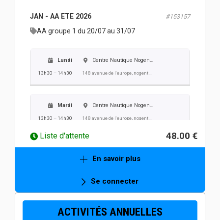
Vendredi
Centre Nautique Nogent Villers
JAN - AA ETE 2026
#153157
13h30 – 14h30
148 avenue de l'europe, nogent sur oise
AA groupe 1 du 20/07 au 31/07
Lundi
Centre Nautique Nogent Villers
13h30 – 14h30
148 avenue de l'europe, nogent sur oise
Mardi
Centre Nautique Nogent Villers
13h30 – 14h30
148 avenue de l'europe, nogent sur oise
48.00 €
Liste d'attente
Mercredi
Centre Nautique Nogent Villers
En savoir plus
13h30 – 14h30
148 avenue de l'europe, nogent sur oise
Se connecter
Jeudi
Centre Nautique Nogent Villers
ACTIVITÉS ANNUELLES
13h30 – 14h30
148 avenue de l'europe, nogent sur oise