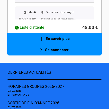
Mardi
Centre Nautique Nogent Villers
15h30 – 16h30
148 avenue de l'europe, nogent sur oise
48.00 €
Liste d'attente
Mercredi
Centre Nautique Nogent Villers
En savoir plus
15h30 – 16h30
148 avenue de l'europe, nogent sur oise
Se connecter
Jeudi
Centre Nautique Nogent Villers
15h30 – 16h30
148 avenue de l'europe, nogent sur oise
DERNIÈRES ACTUALITÉS
Vendredi
Centre Nautique Nogent Villers
HORAIRES GROUPES 2026-2027
15h30 – 16h30
148 avenue de l'europe, nogent sur oise
07/07/2026
En savoir plus
SORTIE DE FIN D'ANNÉE 2026
01/07/2026