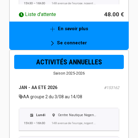
15h30 – 16h30
148 avenue de l'europe, nogent sur oise
48.00 €
Liste d'attente
Mercredi
Centre Nautique Nogent Villers
En savoir plus
15h30 – 16h30
148 avenue de l'europe, nogent sur oise
Se connecter
Jeudi
Centre Nautique Nogent Villers
ACTIVITÉS ANNUELLES
15h30 – 16h30
148 avenue de l'europe, nogent sur oise
Saison 2025-2026
Vendredi
Centre Nautique Nogent Villers
JAN - AA ETE 2026
#153162
15h30 – 16h30
148 avenue de l'europe, nogent sur oise
AA groupe 2 du 3/08 au 14/08
Lundi
Centre Nautique Nogent Villers
15h30 – 16h30
148 avenue de l'europe, nogent sur oise