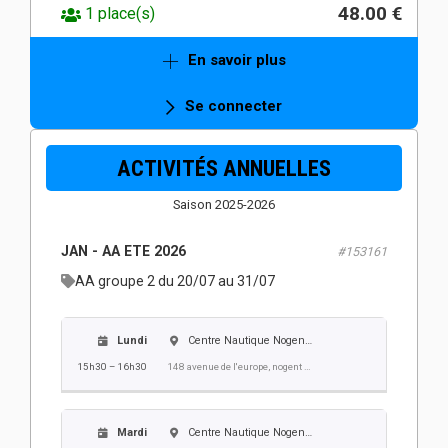
48.00 €
1 place(s)
Mercredi
Centre Nautique Nogent Villers
En savoir plus
15h30 – 16h30
148 avenue de l'europe, nogent sur oise
Se connecter
Jeudi
Centre Nautique Nogent Villers
ACTIVITÉS ANNUELLES
15h30 – 16h30
148 avenue de l'europe, nogent sur oise
Saison 2025-2026
Vendredi
Centre Nautique Nogent Villers
JAN - AA ETE 2026
#153161
15h30 – 16h30
148 avenue de l'europe, nogent sur oise
AA groupe 2 du 20/07 au 31/07
Lundi
Centre Nautique Nogent Villers
15h30 – 16h30
148 avenue de l'europe, nogent sur oise
Mardi
Centre Nautique Nogent Villers