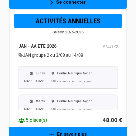
Se connecter
Jeudi
Centre Nautique Nogent Villers
ACTIVITÉS ANNUELLES
14h30 – 15h30
148 avenue de l'europe, nogent sur oise
Saison 2025-2026
Vendredi
Centre Nautique Nogent Villers
JAN - AA ETE 2026
#153170
14h30 – 15h30
148 avenue de l'europe, nogent sur oise
JAN groupe 2 du 3/08 au 14/08
Lundi
Centre Nautique Nogent Villers
14h30 – 15h30
148 avenue de l'europe, nogent sur oise
Mardi
Centre Nautique Nogent Villers
14h30 – 15h30
148 avenue de l'europe, nogent sur oise
48.00 €
5 place(s)
Mercredi
Centre Nautique Nogent Villers
En savoir plus