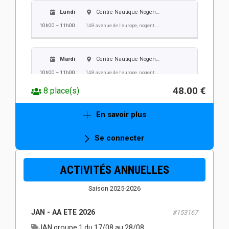
Lundi
Centre Nautique Nogent Villers
10h00 – 11h00
148 avenue de l'europe, nogent sur oise
Mardi
Centre Nautique Nogent Villers
10h00 – 11h00
148 avenue de l'europe, nogent sur oise
48.00 €
8 place(s)
Mercredi
Centre Nautique Nogent Villers
En savoir plus
10h00 – 11h00
148 avenue de l'europe, nogent sur oise
Se connecter
Jeudi
Centre Nautique Nogent Villers
ACTIVITÉS ANNUELLES
10h00 – 11h00
148 avenue de l'europe, nogent sur oise
Saison 2025-2026
Vendredi
Centre Nautique Nogent Villers
JAN - AA ETE 2026
#153167
10h00 – 11h00
148 avenue de l'europe, nogent sur oise
JAN groupe 1 du 17/08 au 28/08