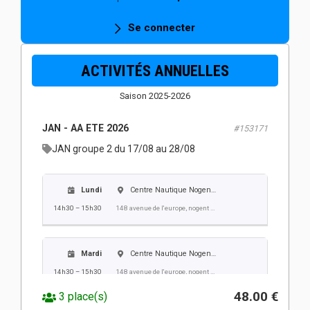
14h30 – 15h30
148 avenue de l'europe, nogent sur oise
Se connecter
Jeudi
Centre Nautique Nogent Villers
ACTIVITÉS ANNUELLES
14h30 – 15h30
148 avenue de l'europe, nogent sur oise
Saison 2025-2026
Vendredi
Centre Nautique Nogent Villers
JAN - AA ETE 2026
#153171
14h30 – 15h30
148 avenue de l'europe, nogent sur oise
JAN groupe 2 du 17/08 au 28/08
Lundi
Centre Nautique Nogent Villers
14h30 – 15h30
148 avenue de l'europe, nogent sur oise
Mardi
Centre Nautique Nogent Villers
14h30 – 15h30
148 avenue de l'europe, nogent sur oise
48.00 €
3 place(s)