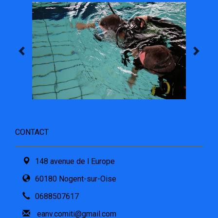
CONTACT
148 avenue de l Europe
60180 Nogent-sur-Oise
0688507617
eanv.comiti@gmail.com