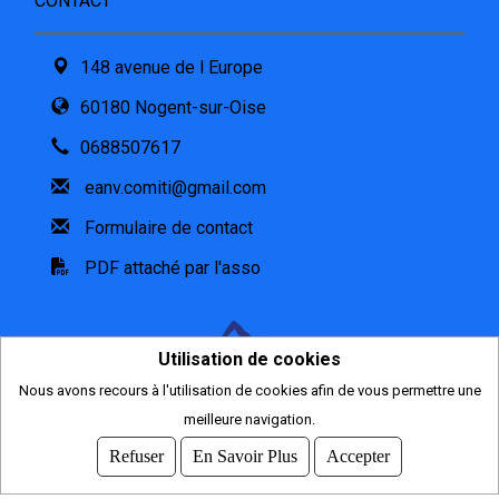
CONTACT
148 avenue de l Europe
60180 Nogent-sur-Oise
0688507617
eanv.comiti@gmail.com
Formulaire de contact
PDF attaché par l'asso
Utilisation de cookies
Nous avons recours à l'utilisation de cookies afin de vous permettre une
meilleure navigation.
2026
© COMITI -
CGVU
Refuser
En Savoir Plus
Accepter
OPTIMISÉ POUR CHROME ET FIREFOX