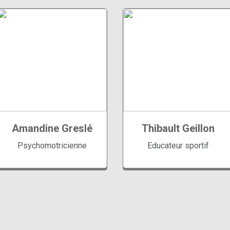
GroupesJardin Aquatique
GroupesJardin Aquatique
Ecole de natation
Ecole de natation
Amandine Greslé
Thibault Geillon
Aquagym
Compétition Aquagym
Psychomotricienne
Educateur sportif