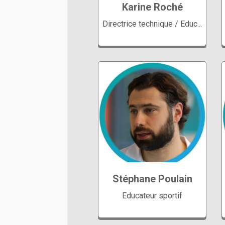
Karine Roché
Directrice technique / Educ...
GroupesJardin Aquatique
Ecole de natation
Stéphane Poulain
Compétition
Educateur sportif