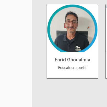
GroupesEcole de
Natation Compétition
Compétition Adulte
Farid Ghoualmia
Water-Polo
Educateur sportif