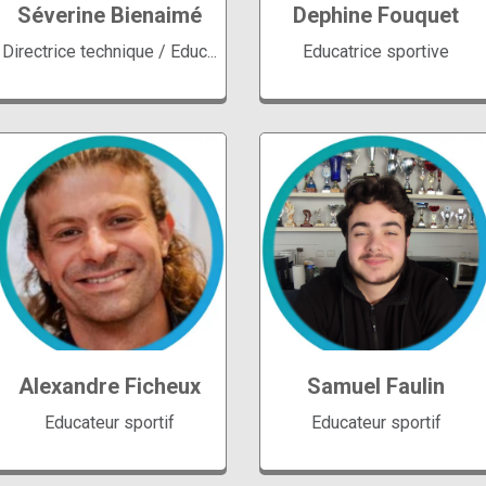
Séverine Bienaimé
Dephine Fouquet
Directrice technique / Educ...
Educatrice sportive
Groupes Jardin
Aquatique Ecole de
GroupesJardin Aquatique
Natation
Ecole de natation
Perfectionnement Adulte
Alexandre Ficheux
Samuel Faulin
Aquagym
Aquagym
Educateur sportif
Educateur sportif