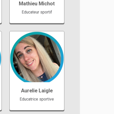
Mathieu Michot
Educateur sportif
Groupes Jardin
Aquatique Ecole de
natation Aquagym
Perfectionnement
Aurelie Laigle
Adultes
Educatrice sportive