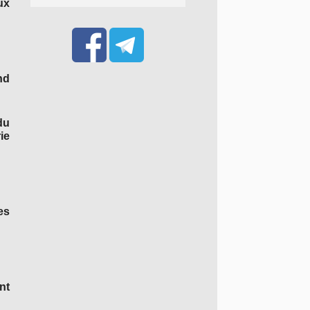
ux
nd
du
ie
es
nt