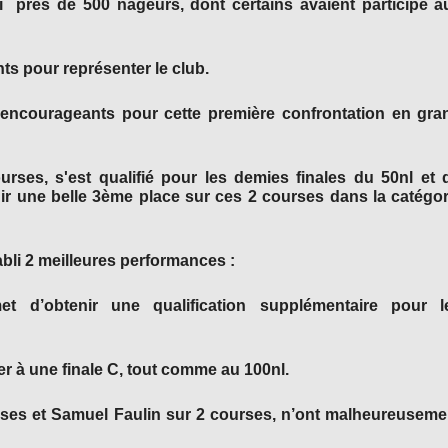
i près de 500 nageurs, dont certains avaient participé a
ts pour représenter le club.
ès encourageants pour cette première confrontation en gra
rses, s'est qualifié pour les demies finales du 50nl et 
nir une belle 3ème place sur ces 2 courses dans la catégor
bli 2 meilleures performances :
t d’obtenir une qualification supplémentaire pour l
er à une finale C, tout comme au 100nl.
ses et Samuel Faulin sur 2 courses, n’ont malheureuseme