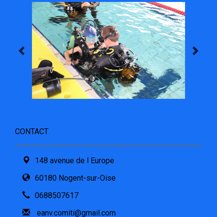
CONTACT
148 avenue de l Europe
60180 Nogent-sur-Oise
0688507617
eanv.comiti@gmail.com