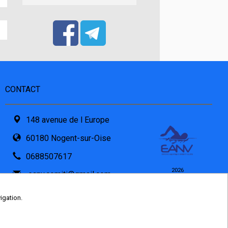
CONTACT
148 avenue de l Europe
60180 Nogent-sur-Oise
0688507617
2026
eanv.comiti@gmail.com
© COMITI -
CGVU
Formulaire de contact
OPTIMISÉ POUR
igation.
CHROME ET FIREFOX
PDF attaché par l'asso