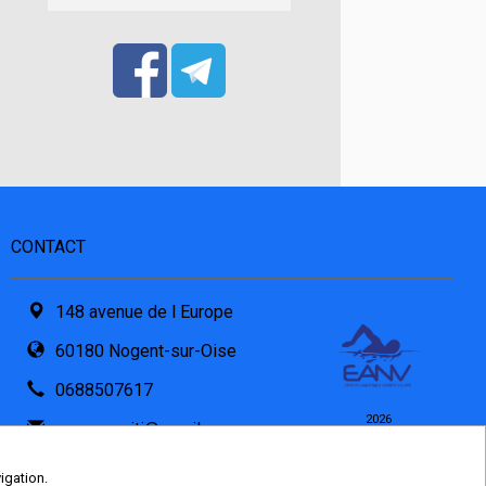
CONTACT
148 avenue de l Europe
60180 Nogent-sur-Oise
0688507617
2026
eanv.comiti@gmail.com
© COMITI -
CGVU
Formulaire de contact
OPTIMISÉ POUR
igation.
CHROME ET FIREFOX