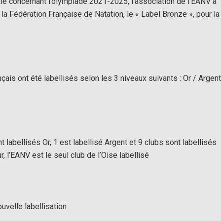
ale concernant l’olympiade 2021-2025, l’association de l’EANV a
 la Fédération Française de Natation, le « Label Bronze », pour la
ais ont été labellisés selon les 3 niveaux suivants : Or / Argent
 labellisés Or, 1 est labellisé Argent et 9 clubs sont labellisés
r, l’EANV est le seul club de l’Oise labellisé
uvelle labellisation