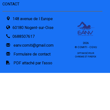
CONTACT
148 avenue de l Europe
60180 Nogent-sur-Oise
0688507617
2026
eanv.comiti@gmail.com
© COMITI -
CGVU
Formulaire de contact
OPTIMISÉ POUR
CHROME ET FIREFOX
PDF attaché par l'asso