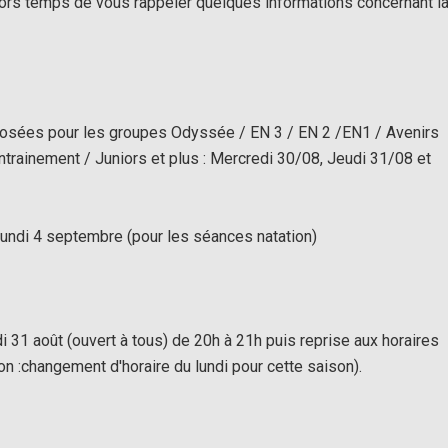
alors temps de vous rappeler quelques informations concernant l
oposées pour les groupes Odyssée / EN 3 / EN 2 /EN1 / Avenirs
ntrainement / Juniors et plus : Mercredi 30/08, Jeudi 31/08 et
 lundi 4 septembre (pour les séances natation)
di 31 août (ouvert à tous) de 20h à 21h puis reprise aux horaires
ion :changement d'horaire du lundi pour cette saison).