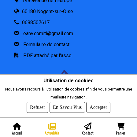
148 avenue de l Europe
60180 Nogent-sur-Oise
0688507617
eanv.comiti@gmail.com
Formulaire de contact
PDF attaché par l'asso
Utilisation de cookies
Nous avons recours à l'utilisation de cookies afin de vous permettre une
meilleure navigation.
2026
© COMITI -
CGVU
Refuser
En Savoir Plus
Accepter
OPTIMISÉ POUR CHROME ET FIREFOX
Accueil
Actualités
Contact
Panier