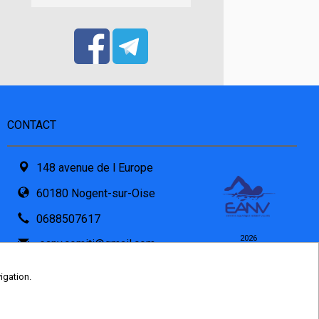
CONTACT
148 avenue de l Europe
60180 Nogent-sur-Oise
0688507617
2026
eanv.comiti@gmail.com
© COMITI -
CGVU
Formulaire de contact
OPTIMISÉ POUR
igation.
CHROME ET FIREFOX
PDF attaché par l'asso