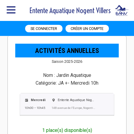
Entente Aquatique Nogent Villers
SE CONNECTER
CRÉER UN COMPTE
ACTIVITÉS ANNUELLES
Saison 2025-2026
Nom :
Jardin Aquatique
Catégorie:
JA +- Mercredi 10h
Mercredi
Entente Aquatique Nogent Villers EANV
10h00 – 10h45
148 avenue de l’Europe, Nogent-sur-Oise
1 place(s) disponible(s)