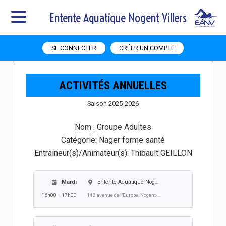
Entente Aquatique Nogent Villers
SE CONNECTER
CRÉER UN COMPTE
ACTIVITÉS ANNUELLES
Saison 2025-2026
Nom :
Groupe Adultes
Catégorie:
Nager forme santé
Entraineur(s)/Animateur(s):
Thibault GEILLON
Mardi
Entente Aquatique Nogent Villers EANV
16h00 – 17h00
148 avenue de l’Europe, Nogent-sur-Oise