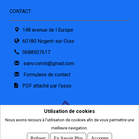
CONTACT
148 avenue de l Europe
60180 Nogent-sur-Oise
0688507617
eanv.comiti@gmail.com
Formulaire de contact
PDF attaché par l'asso
Utilisation de cookies
Nous avons recours à l'utilisation de cookies afin de vous permettre une
meilleure navigation.
2026
© COMITI -
CGVU
Refuser
En Savoir Plus
Accepter