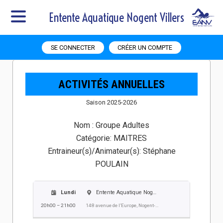
Entente Aquatique Nogent Villers
SE CONNECTER
CRÉER UN COMPTE
ACTIVITÉS ANNUELLES
Saison 2025-2026
Nom :
Groupe Adultes
Catégorie:
MAITRES
Entraineur(s)/Animateur(s):
Stéphane
POULAIN
Lundi
Entente Aquatique Nogent Villers EANV
20h00 – 21h00
148 avenue de l’Europe, Nogent-sur-Oise