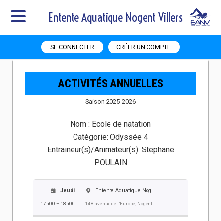
Entente Aquatique Nogent Villers
SE CONNECTER
CRÉER UN COMPTE
ACTIVITÉS ANNUELLES
Saison 2025-2026
Nom :
Ecole de natation
Catégorie:
Odyssée 4
Entraineur(s)/Animateur(s):
Stéphane
POULAIN
Jeudi
Entente Aquatique Nogent Villers EANV
17h00 – 18h00
148 avenue de l’Europe, Nogent-sur-Oise