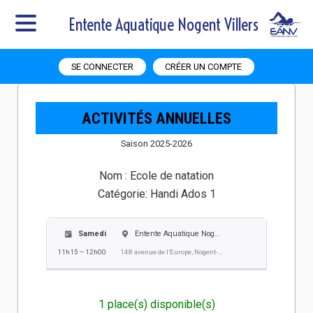
Entente Aquatique Nogent Villers
SE CONNECTER
CRÉER UN COMPTE
ACTIVITÉS ANNUELLES
Saison 2025-2026
Nom :
Ecole de natation
Catégorie:
Handi Ados 1
Samedi
Entente Aquatique Nogent Villers EANV
11h15 – 12h00
148 avenue de l’Europe, Nogent-sur-Oise
1 place(s) disponible(s)