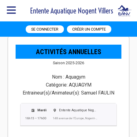
Entente Aquatique Nogent Villers
SE CONNECTER
CRÉER UN COMPTE
ACTIVITÉS ANNUELLES
Saison 2025-2026
Nom :
Aquagym
Catégorie:
AQUAGYM
Entraineur(s)/Animateur(s):
Samuel FAULIN
Mardi
Entente Aquatique Nogent Villers EANV
16h15 – 17h00
148 avenue de l’Europe, Nogent-sur-Oise