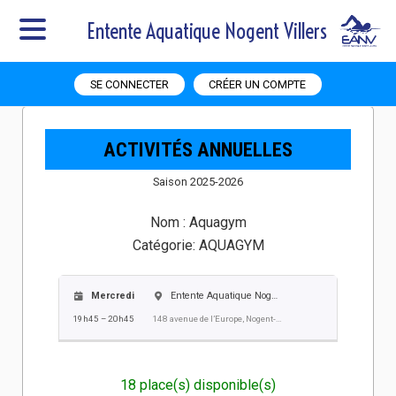
Entente Aquatique Nogent Villers
SE CONNECTER
CRÉER UN COMPTE
ACTIVITÉS ANNUELLES
Saison 2025-2026
Nom :
Aquagym
Catégorie:
AQUAGYM
Mercredi
Entente Aquatique Nogent Villers EANV
19h45 – 20h45
148 avenue de l’Europe, Nogent-sur-Oise
18 place(s) disponible(s)